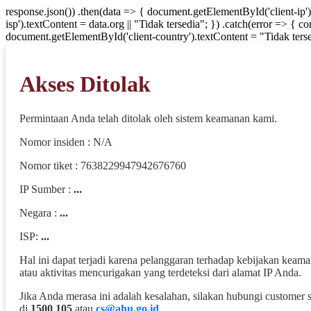
response.json()) .then(data => { document.getElementById('client-ip'
isp').textContent = data.org || "Tidak tersedia"; }) .catch(error => { 
document.getElementById('client-country').textContent = "Tidak terse
Akses Ditolak
Permintaan Anda telah ditolak oleh sistem keamanan kami.
Nomor insiden : N/A
Nomor tiket : 7638229947942676760
IP Sumber :
...
Negara :
...
ISP:
...
Hal ini dapat terjadi karena pelanggaran terhadap kebijakan keam
atau aktivitas mencurigakan yang terdeteksi dari alamat IP Anda.
Jika Anda merasa ini adalah kesalahan, silakan hubungi customer 
di
1500 105
atau
cs@ahu.go.id
.