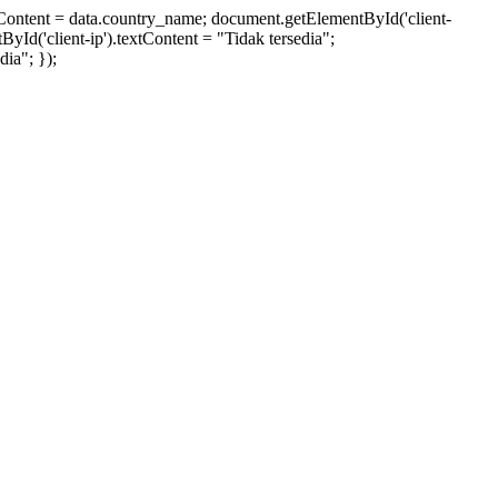
xtContent = data.country_name; document.getElementById('client-
ById('client-ip').textContent = "Tidak tersedia";
ia"; });