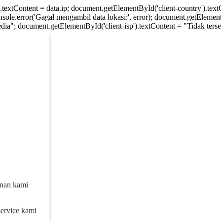
).textContent = data.ip; document.getElementById('client-country').te
console.error('Gagal mengambil data lokasi:', error); document.getElement
dia"; document.getElementById('client-isp').textContent = "Tidak tersed
anan kami
service kami