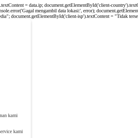
).textContent = data.ip; document.getElementById('client-country').te
console.error('Gagal mengambil data lokasi:', error); document.getElement
dia"; document.getElementById('client-isp').textContent = "Tidak tersed
anan kami
service kami