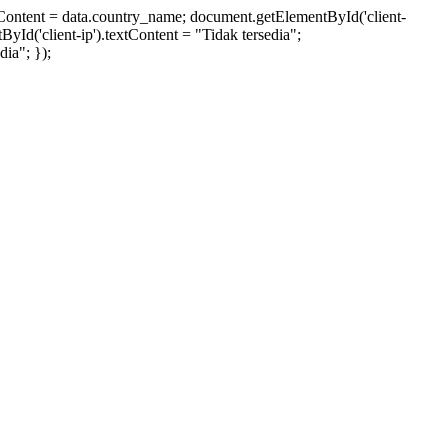
xtContent = data.country_name; document.getElementById('client-
ById('client-ip').textContent = "Tidak tersedia";
ia"; });