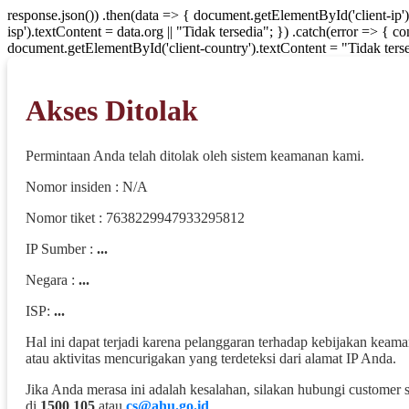
response.json()) .then(data => { document.getElementById('client-ip'
isp').textContent = data.org || "Tidak tersedia"; }) .catch(error => { 
document.getElementById('client-country').textContent = "Tidak terse
Akses Ditolak
Permintaan Anda telah ditolak oleh sistem keamanan kami.
Nomor insiden : N/A
Nomor tiket : 7638229947933295812
IP Sumber :
...
Negara :
...
ISP:
...
Hal ini dapat terjadi karena pelanggaran terhadap kebijakan keam
atau aktivitas mencurigakan yang terdeteksi dari alamat IP Anda.
Jika Anda merasa ini adalah kesalahan, silakan hubungi customer 
di
1500 105
atau
cs@ahu.go.id
.